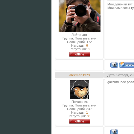
Мои девочки тут
Мои самолеты ту
Лейтенант
Группа: Пользователи
Сообщений:
172
Награды:
0
Репутация:
3
alexmen1973
Дата: Четверг, 2
gaerlind, все реа
Полковник
Группа: Пользователи
Сообщений:
847
Награды:
1
Репутация:
80