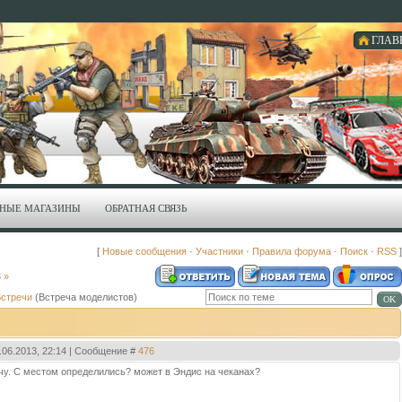
ГЛАВ
НЫЕ МАГАЗИНЫ
ОБРАТНАЯ СВЯЗЬ
[
Новые сообщения
·
Участники
·
Правила форума
·
Поиск
·
RSS
]
8
»
стречи
(Встреча моделистов)
1.06.2013, 22:14 | Сообщение #
476
ечу. С местом определились? может в Эндис на чеканах?