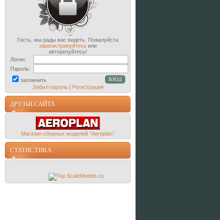
Гость, мы рады вас видеть. Пожалуйста
зарегистрируйтесь
или
авторизуйтесь!
Логин:
Пароль:
запомнить
Забыл пароль
|
Регистрация
ДРУЗЬЯ САЙТА
Магазин сборных моделей ”Aeroplan”
СТАТИСТИКА