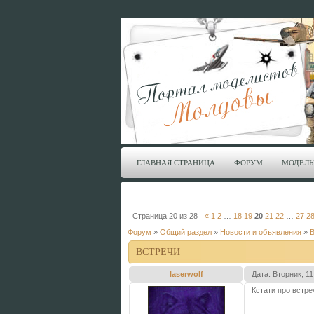
ГЛАВНАЯ СТРАНИЦА
ФОРУМ
МОДЕЛЬ
Страница
20
из
28
«
1
2
…
18
19
20
21
22
…
27
2
Форум
»
Общий раздел
»
Новости и объявления
»
В
ВСТРЕЧИ
laserwolf
Дата: Вторник, 1
Кстати про встр