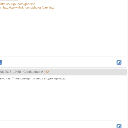
:
http://500px.com/gaerlind
т:
http://www.flickr.com/photos/gaerlind/
9.08.2013, 19:58 | Сообщение #
482
льно так. Я например, только сегодня приехал.