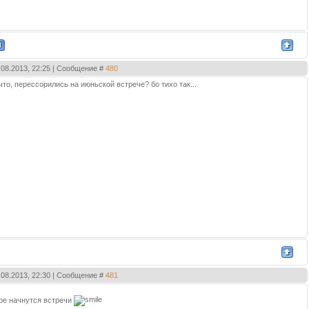
2.08.2013, 22:25 | Сообщение #
480
что, перессорились на июньской встрече? бо тихо так...
2.08.2013, 22:30 | Сообщение #
481
)
ре начнутся встречи