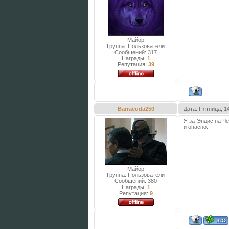
Майор
Группа: Пользователи
Сообщений:
317
Награды:
1
Репутация:
39
Barracuda250
Дата: Пятница, 1
Я за Эндис на Че
и опасно.
Майор
Группа: Пользователи
Сообщений:
380
Награды:
1
Репутация:
9