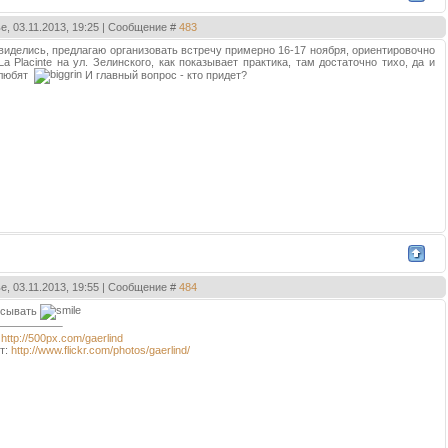
е, 03.11.2013, 19:25 | Сообщение #
483
 виделись, предлагаю организовать встречу примерно 16-17 ноября, ориентировочно
a Placinte на ул. Зелинского, как показывает практика, там достаточно тихо, да и
 любят
И главный вопрос - кто придет?
е, 03.11.2013, 19:55 | Сообщение #
484
исывать
:
http://500px.com/gaerlind
т:
http://www.flickr.com/photos/gaerlind/