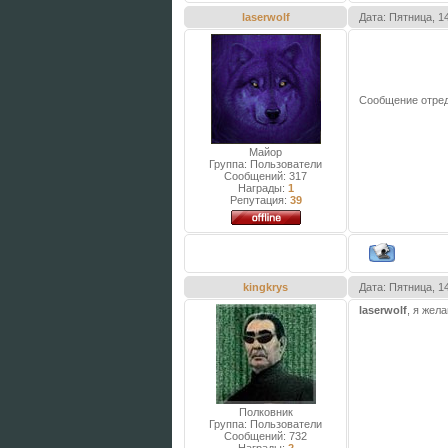
laserwolf
Дата: Пятница, 1
Сообщение отре
Майор
Группа: Пользователи
Сообщений:
317
Награды:
1
Репутация:
39
kingkrys
Дата: Пятница, 1
laserwolf
, я жел
Полковник
Группа: Пользователи
Сообщений:
732