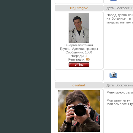
Dr_Pirogov
Дата: Воскресень
Народ, давно не
на Ботанике, в L
моделистов там
Генерал-лейтенант
Группа: Администраторы
Сообщений:
1860
Награды:
2
Репутация:
80
gaerlind
Дата: Воскресень
Меня можно зап
Мои девочки тут
Мои самолеты ту