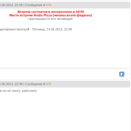
4.06.2013, 22:08 | Сообщение #
478
Встреча состоится в воскресение в 14-00
Место встречи Andis Pizza (чеканы возле фидеско)
приглашаются все желающие
дактировал
laserwolf
-
Пятница, 14.06.2013, 22:08
4.06.2013, 22:38 | Сообщение #
479
аю но не смогу, работаю))