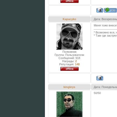
Kapacyko
Дата: Воскресень
Меня тоже внеси
* Возможно все,
* Там где застря
Полковник
Группа: Пользователи
Сообщений:
918
Награды:
2
Репутация:
148
kingkrys
Дата: Понедельни
50/50