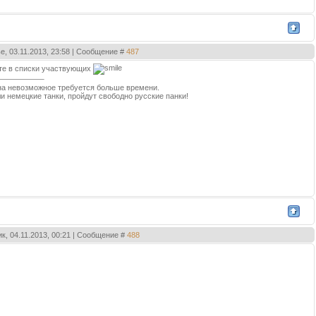
е, 03.11.2013, 23:58 | Сообщение #
487
те в списки участвующих
 на невозможное требуется больше времени.
ли немецкие танки, пройдут свободно русские панки!
к, 04.11.2013, 00:21 | Сообщение #
488