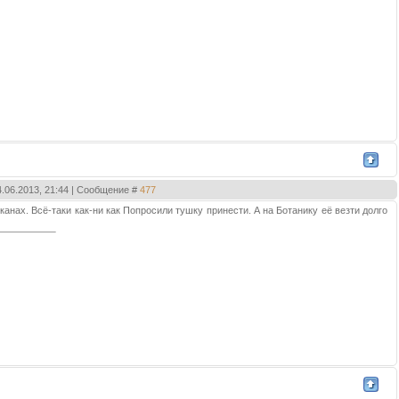
4.06.2013, 21:44 | Сообщение #
477
канах. Всё-таки как-ни как Попросили тушку принести. А на Ботанику её везти долго