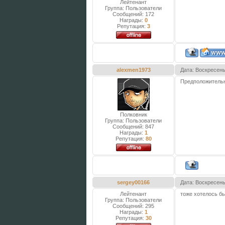
Лейтенант
Группа: Пользователи
Сообщений:
172
Награды:
0
Репутация:
3
alexmen1973
Дата: Воскресень
Предположитель
Полковник
Группа: Пользователи
Сообщений:
847
Награды:
1
Репутация:
80
sergey00166
Дата: Воскресень
Лейтенант
тоже хотелось бы
Группа: Пользователи
Сообщений:
295
Награды:
1
Репутация:
30