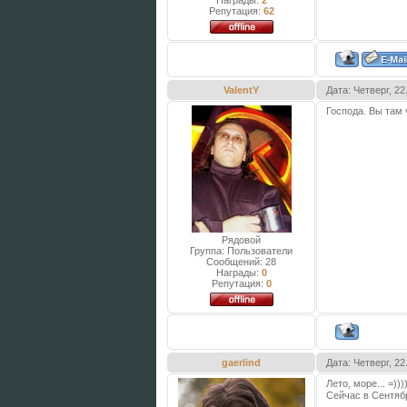
Награды:
2
Репутация:
62
ValentY
Дата: Четверг, 2
Господа. Вы там 
Рядовой
Группа: Пользователи
Сообщений:
28
Награды:
0
Репутация:
0
gaerlind
Дата: Четверг, 2
Лето, море... =)))
Сейчас в Сентяб