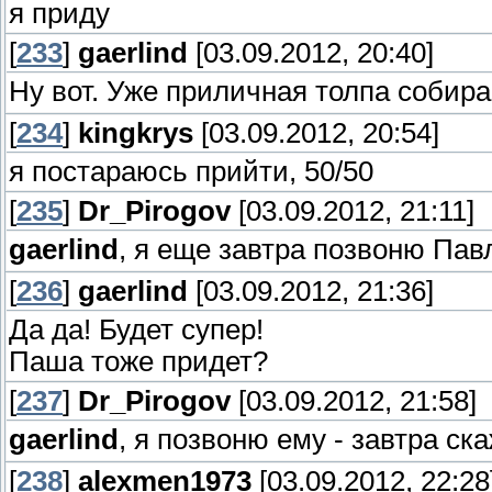
я приду
[
233
]
gaerlind
[03.09.2012, 20:40]
Ну вот. Уже приличная толпа собир
[
234
]
kingkrys
[03.09.2012, 20:54]
я постараюсь прийти, 50/50
[
235
]
Dr_Pirogov
[03.09.2012, 21:11]
gaerlind
, я еще завтра позвоню Пав
[
236
]
gaerlind
[03.09.2012, 21:36]
Да да! Будет супер!
Паша тоже придет?
[
237
]
Dr_Pirogov
[03.09.2012, 21:58]
gaerlind
, я позвоню ему - завтра ск
[
238
]
alexmen1973
[03.09.2012, 22:28