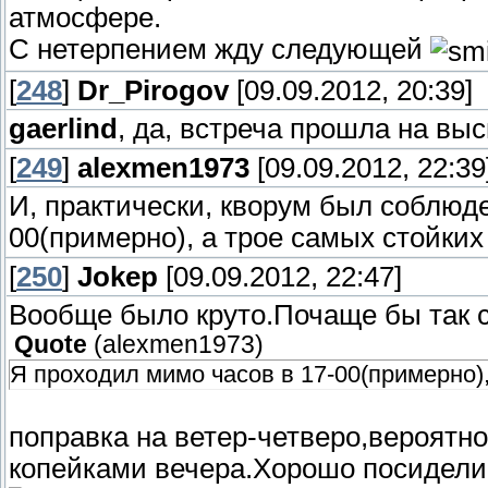
атмосфере.
С нетерпением жду следующей
[
248
]
Dr_Pirogov
[09.09.2012, 20:39]
gaerlind
, да, встреча прошла на вы
[
249
]
alexmen1973
[09.09.2012, 22:39
И, практически, кворум был соблюде
00(примерно), а трое самых стойких
[
250
]
Jokep
[09.09.2012, 22:47]
Вообще было круто.Почаще бы так с
Quote
(
alexmen1973
)
Я проходил мимо часов в 17-00(примерно),
поправка на ветер-четверо,вероятн
копейками вечера.Хорошо посидели,