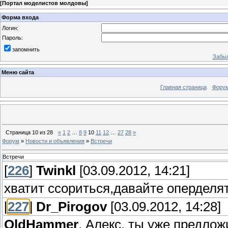
[
Портал моделистов молдовы
]
Форма входа
Логин:
Пароль:
запомнить
Забыл
Меню сайта
Главная страница
Фору
Страница
10
из
28
«
1
2
…
8
9
10
11
12
…
27
28
»
Форум
»
Новости и объявления
»
Встречи
Встречи
[
226
]
Twinkl
[03.09.2012, 14:21]
хватит ссориться,давайте оперделять
[
227
]
Dr_Pirogov
[03.09.2012, 14:28]
OldHammer
, Алекс, ты уже предлож