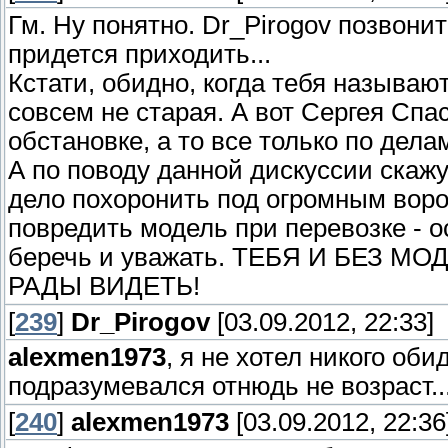
Гм. Ну понятно. Dr_Pirogov позвони
придется приходить...
Кстати, обидно, когда тебя называют
совсем не старая. А вот Сергея Сп
обстановке, а то все только по дела
А по поводу данной дискуссии скажу
дело похоронить под огромным воро
повредить модель при перевозке - ос
беречь и уважать. ТЕБЯ И БЕЗ МО
РАДЫ ВИДЕТЬ!
[
239
]
Dr_Pirogov
[03.09.2012, 22:33]
alexmen1973
, я не хотел никого оби
подразумевался отнюдь не возраст..
[
240
]
alexmen1973
[03.09.2012, 22:36