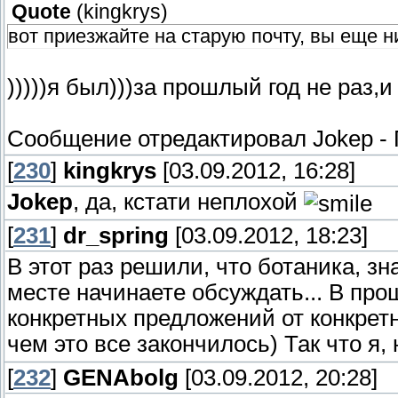
Quote
(
kingkrys
)
вот приезжайте на старую почту, вы еще н
)))))я был)))за прошлый год не раз,и
Сообщение отредактировал
Jokep
-
[
230
]
kingkrys
[03.09.2012, 16:28]
Jokep
, да, кстати неплохой
[
231
]
dr_spring
[03.09.2012, 18:23]
В этот раз решили, что ботаника, з
месте начинаете обсуждать... В про
конкретных предложений от конкретн
чем это все закончилось) Так что я,
[
232
]
GENAbolg
[03.09.2012, 20:28]