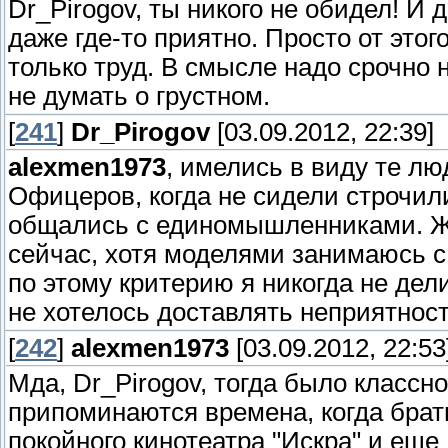
Dr_Pirogov, ты никого не обидел! И 
даже где-то приятно. Просто от этого
только труд. В смысле надо срочно 
не думать о грустном.
[
241
]
Dr_Pirogov
[03.09.2012, 22:39]
alexmen1973
, имелись в виду те л
Офицеров, когда не сидели строчил
общались с единомышленниками. Жал
сейчас, хотя моделями занимаюсь с д
по этому критерию я никогда не дели
не хотелось доставлять неприятнос
[
242
]
alexmen1973
[03.09.2012, 22:53
Мда, Dr_Pirogov, тогда было классн
припоминаются времена, когда брат
покойного кинотеатра "Искра" и еще