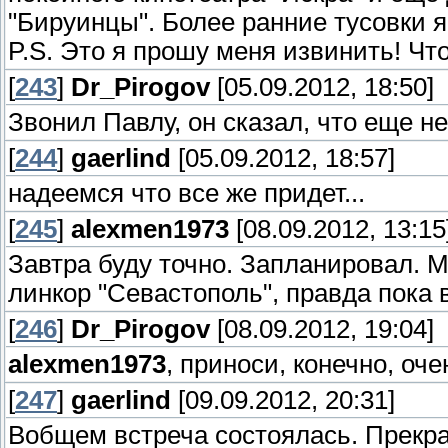
"Бируинцы". Более ранние тусовки я 
P.S. Это я прошу меня извинить! Что
[
243
]
Dr_Pirogov
[05.09.2012, 18:50]
Звонил Павлу, он сказал, что еще не 
[
244
]
gaerlind
[05.09.2012, 18:57]
надеемся что все же придет...
[
245
]
alexmen1973
[08.09.2012, 13:15
Завтра буду точно. Запланировал. М
линкор "Севастополь", правда пока в
[
246
]
Dr_Pirogov
[08.09.2012, 19:04]
alexmen1973
, приноси, конечно, оче
[
247
]
gaerlind
[09.09.2012, 20:31]
Вобщем встреча состоялась. Прекра